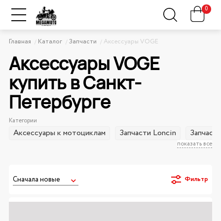
0
Главная
Каталог
Запчасти
Аксессуары VOGE
Аксессуары VOGE
купить в Санкт-
Петербурге
Категории
Аксессуары к мотоциклам
Запчасти Loncin
Запчаст
показать все
Фильтр