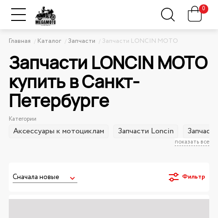
0
Главная
Каталог
Запчасти
Запчасти LONCIN MOTO
Запчасти LONCIN MOTO
купить в Санкт-
Петербурге
Категории
Аксессуары к мотоциклам
Запчасти Loncin
Запчаст
показать все
Фильтр