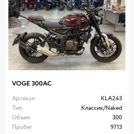
VOGE 300AC
Артикул
KLA243
Тип
Классик/Naked
Объем
300
Пробег
9713