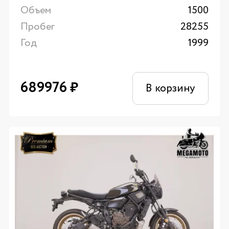
Объем
1500
Пробег
28255
Год
1999
689976
₽
В корзину