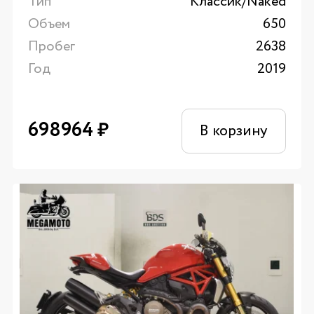
Тип
Классик/Naked
Объем
650
Пробег
2638
Год
2019
698964
₽
В корзину