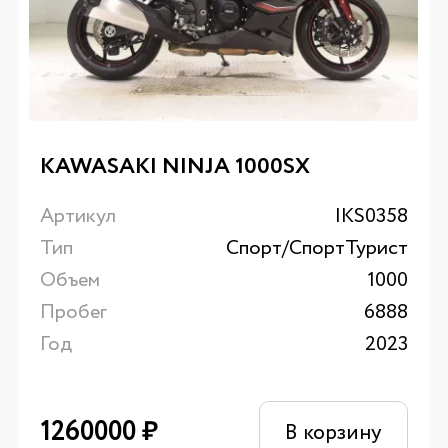
KAWASAKI NINJA 1000SX
Артикул
IKS0358
Тип
Спорт/CпортТурист
Объем
1000
Пробег
6888
Год
2023
1260000
₽
В корзину