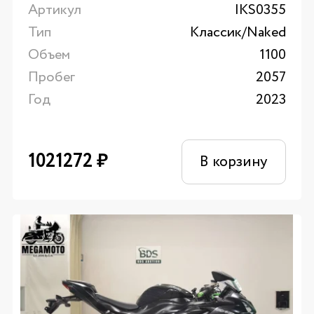
Артикул
IKS0355
Тип
Классик/Naked
Объем
1100
Пробег
2057
Год
2023
1021272
₽
В корзину