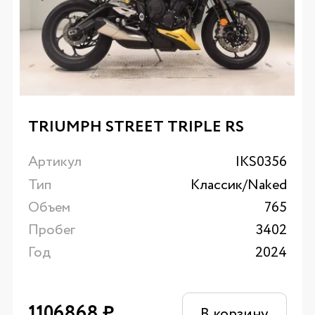
TRIUMPH STREET TRIPLE RS
Артикул
IKS0356
Тип
Классик/Naked
Объем
765
Пробег
3402
Год
2024
1106868
₽
В корзину