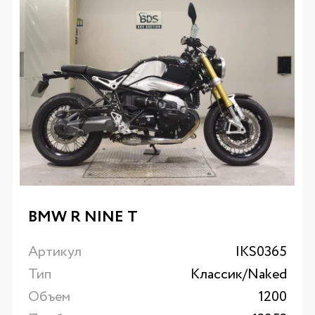
BMW R NINE T
Артикул
IKS0365
Тип
Классик/Naked
Объем
1200