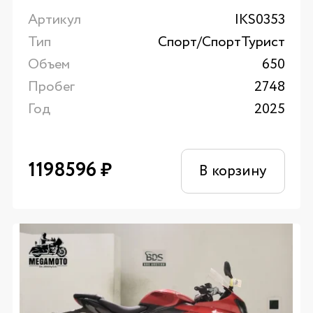
Артикул
IKS0353
Тип
Спорт/CпортТурист
Объем
650
Пробег
2748
Год
2025
1198596
₽
В корзину