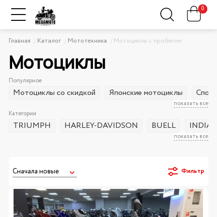
0
Главная
Каталог
Мототехника
Мотоциклы с пробегом
Мотоциклы
Популярное
Мотоциклы со скидкой
Японские мотоциклы
Спорт
показать все
Категории
TRIUMPH
HARLEY-DAVIDSON
BUELL
INDIA
показать все
Фильтр