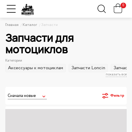
0
Главная
Каталог
Запчасти
Запчасти для
мотоциклов
Категории
Аксессуары к мотоциклам
Запчасти Loncin
Запчаст
показать все
Фильтр