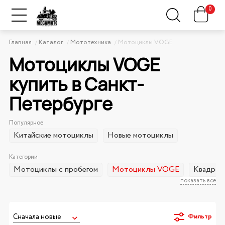
0
Главная
Каталог
Мототехника
Мотоциклы VOGE
Мотоциклы VOGE
купить в Санкт-
Петербурге
Популярное
Китайские мотоциклы
Новые мотоциклы
Категории
Мотоциклы с пробегом
Мотоциклы VOGE
Квадро
показать все
Фильтр