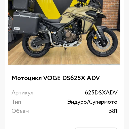
Мотоцикл VOGE DS625X ADV
Артикул
625DSXADV
Тип
Эндуро/Супермото
Объем
581