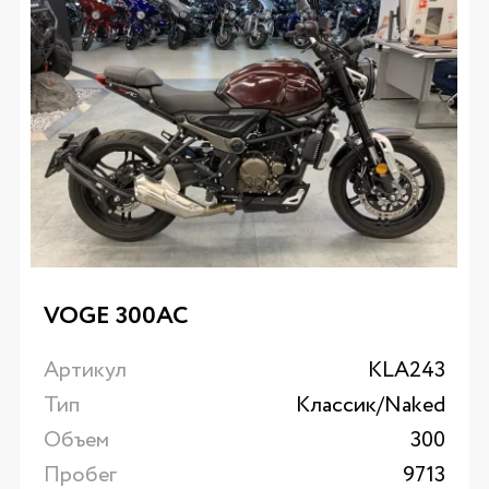
VOGE 300AC
Артикул
KLA243
Тип
Классик/Naked
Объем
300
Пробег
9713