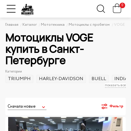
0
Главная
Каталог
Мототехника
Мотоциклы с пробегом
VOGE
Мотоциклы VOGE
купить в Санкт-
Петербурге
Категории
TRIUMPH
HARLEY-DAVIDSON
BUELL
INDIA
показать все
Фильтр