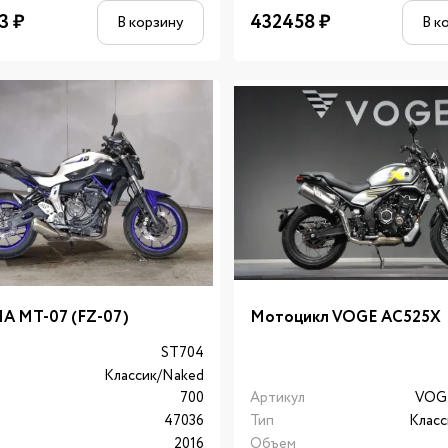
3
₽
432458
₽
В корзину
В к
A MT-07 (FZ-07)
Мотоцикл VOGE AC525X
л
ST704
Классик/Naked
700
Артикул
VOG
47036
Тип
Класс
2016
Объем