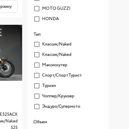
орзину
MOTO GUZZI
HONDA
Тип
Классик/Naked
Классик/Naked
Максискутер
Спорт/CпортТурист
Туризм
Чоппер/Круизер
Эндуро/Супермото
E525ACX
ик/Naked
Объем
525