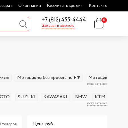
озврат
О компании
Рассчитать кредит
Контакты
+7 (812) 455-4444
0
Заказать звонок
иклы
Мотоциклы без пробега по РФ
Мотоциклы с пробе
показать все
OTO
SUZUKI
KAWASAKI
BMW
KTM
HUSQ
показать все
Цена, руб.
3 товаров