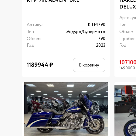
KTM 790 ADVENTURE
HARLE
DELUX
Артику
Артикул
KTM790
Тип
Тип
Эндуро/Супермото
Объем
Объем
790
Пробег
Год
2023
Год
10710
1189944
₽
В корзину
1490000