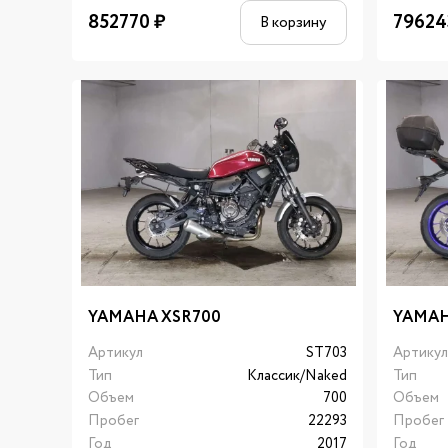
852770
₽
79624
В корзину
YAMAHA XSR700
YAMAH
Артикул
ST703
Артику
Тип
Классик/Naked
Тип
Объем
700
Объем
Пробег
22293
Пробег
Год
2017
Год