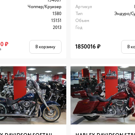
л
154007
Чоппер/Круизер
Артикул
1580
Тип
Эндуро/С
15151
Объем
2013
Год
00
₽
1850016
₽
В корзину
В к
₽