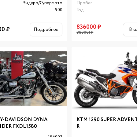
Эндуро/Супермото
Пробег
900
Год
836000
₽
00
₽
Подробнее
В к
880001
₽
Y-DAVIDSON DYNA
KTM 1290 SUPER ADVEN
IDER FXDL1580
R