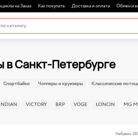
циклы на Заказ
Как покупать
Доставка и оплата
Обмен и в
 в Санкт-Петербурге
Спортбайки
Чопперы и круизеры
Классические мотоц
INDIAN
VICTORY
BRP
VOGE
LONCIN
MG M
Найдено 28