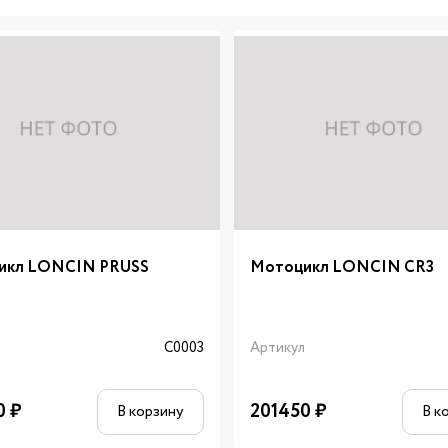
икл LONCIN PRUSS
Мотоцикл LONCIN CR3
л
C0003
Артикул
0
₽
201450
₽
В корзину
В к