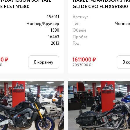
Y-DAVIDSON SOFTAIL
HARLEY-DAVIDSON STR
E FLSTN1580
GLIDE CVO FLHXSE1800
л
155011
Артикул
Чоппер/Круизер
Тип
Чоппер
1580
Объем
16463
Пробег
2013
Год
00
₽
1611000
₽
В корзину
В к
₽
2097000
₽