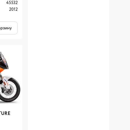
45532
2012
орзину
TURE