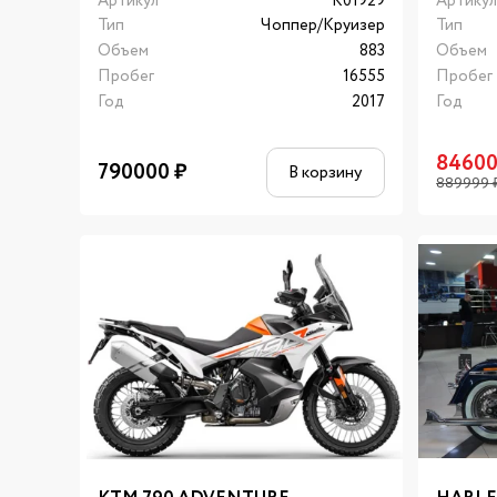
Артикул
K01929
Артику
Тип
Чоппер/Круизер
Тип
Объем
883
Объем
Пробег
16555
Пробег
Год
2017
Год
8460
790000
₽
В корзину
889999