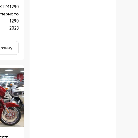
KTM1290
упермото
1290
2023
орзину