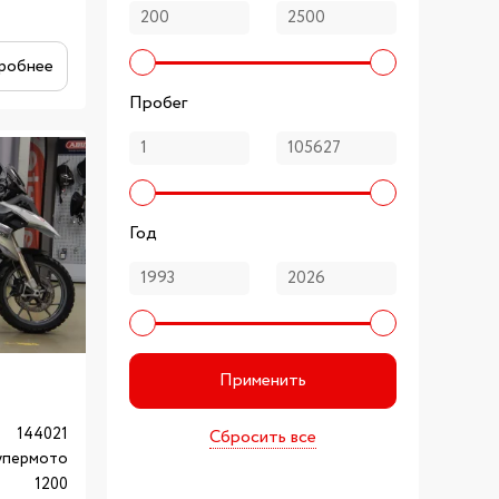
робнее
Пробег
Год
Применить
144021
Сбросить все
упермото
1200