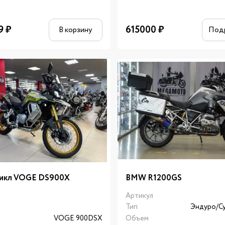
9
₽
615000
₽
В корзину
Под
икл VOGE DS900X
BMW R1200GS
Артикул
Тип
Эндуро/С
л
VOGE 900DSX
Объем