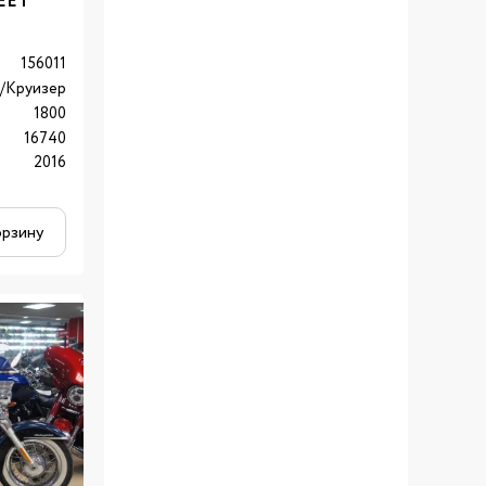
EET
156011
/Круизер
1800
16740
2016
орзину