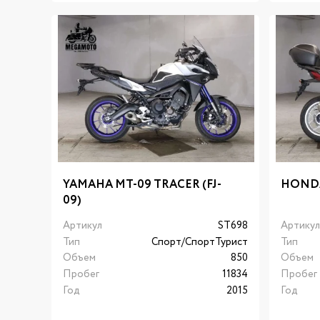
YAMAHA MT-09 TRACER (FJ-
HOND
09)
Артикул
ST698
Артику
Тип
Спорт/CпортТурист
Тип
Объем
850
Объем
Пробег
11834
Пробег
Год
2015
Год