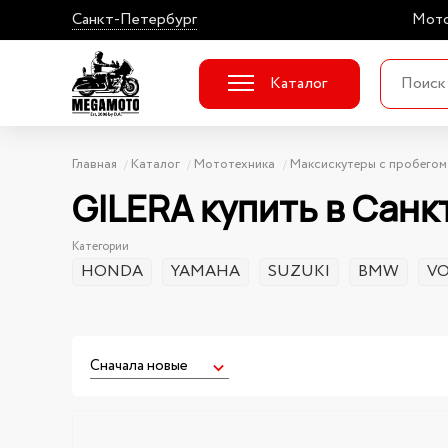
Санкт-Петербург
Мото
Каталог
Главная
Каталог
Мототехника
Максискутеры с пробегом
GILERA купить в Сан
Категории
HONDA
YAMAHA
SUZUKI
BMW
V