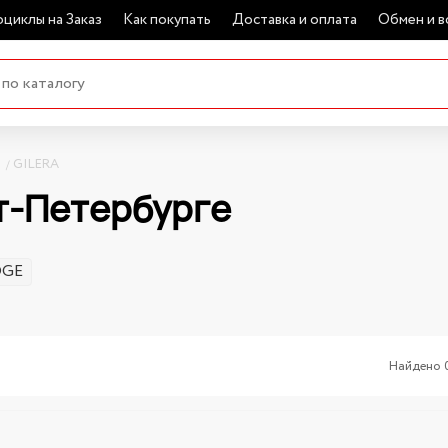
циклы на Заказ
Как покупать
Доставка и оплата
Обмен и в
GILERA
кт-Петербурге
OGE
Найдено 