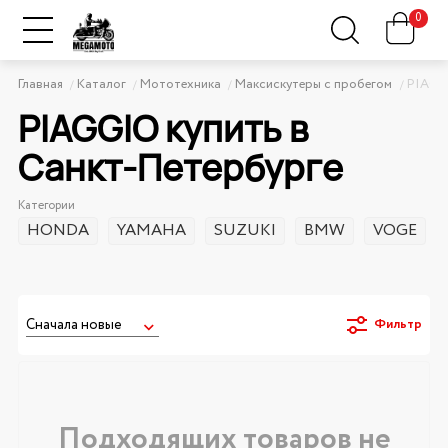
0
Главная
Каталог
Мототехника
Максискутеры с пробегом
PIAG
PIAGGIO купить в
Санкт-Петербурге
Категории
HONDA
YAMAHA
SUZUKI
BMW
VOGE
Фильтр
Подходящих товаров не