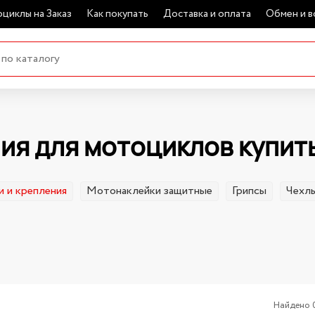
циклы на Заказ
Как покупать
Доставка и оплата
Обмен и в
ия для мотоциклов купит
 и крепления
Мотонаклейки защитные
Грипсы
Чехл
Найдено 