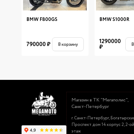
BMW F800GS
BMW S1000R
1290000
790000
₽
В корзину
В
₽
Магазин в ТК "Мегаполис",
Санкт-Петербург
г. Санкт-Петербург, Богатырски
Проспект дом 14 корпус 2, 2-о
этаж