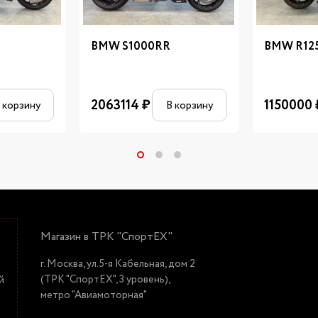
BMW S1000RR
BMW R12
2063114
₽
1150000
 корзину
В корзину
Магазин в ТРК "СпортЕХ"
г. Москва, ул.5-я Кабельная, дом 2
(ТРК "СпортЕХ", 3 уровень),
й
метро "Авиамоторная"
й