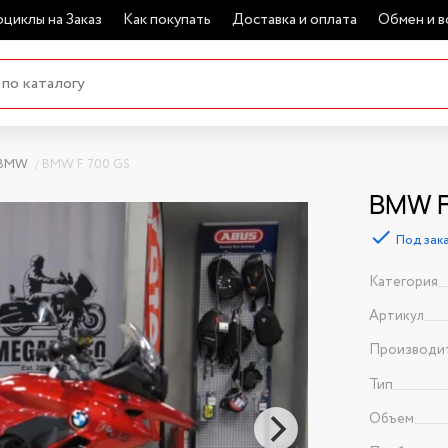
циклы на Заказ
Как покупать
Доставка и оплата
Обмен и в
BMW
BMW F 700 GS
BMW F 
Под зак
Категория
Артикул
Производи
Тип
Объем