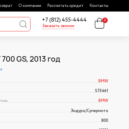
озврат
О компании
Рассчитать кредит
Контакты
+7 (812) 455-4444
0
Заказать звонок
700 GS, 2013 год
аз
BMW
S75461
тель
BMW
Эндуро/Супермото
800