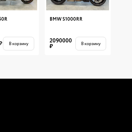
50R
BMW S1000RR
BMW
2090000
₽
119
В корзину
В корзину
₽