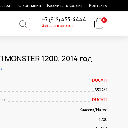
озврат
О компании
Рассчитать кредит
Контакты
+7 (812) 455-4444
0
Заказать звонок
I MONSTER 1200, 2014 год
аз
DUCATI
S50261
тель
DUCATI
Классик/Naked
1200