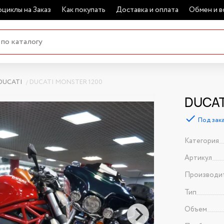
циклы на Заказ
Как покупать
Доставка и оплата
Обмен и в
DUCATI
DUCATI MONSTER 1200
DUCAT
Под зак
Категория
Артикул
Производи
Тип
Объем