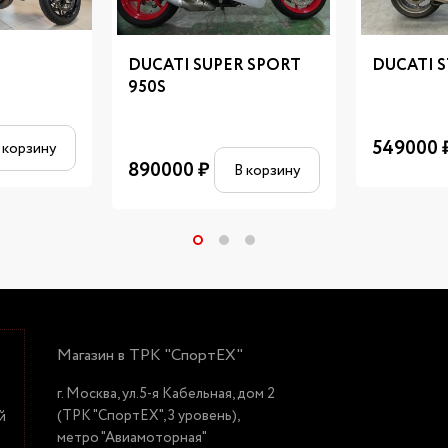
DUCATI SUPER SPORT
DUCATI S
950S
549000
 корзину
890000
₽
В корзину
Магазин в ТРК "СпортЕХ"
г. Москва, ул.5-я Кабельная, дом 2
(ТРК "СпортЕХ", 3 уровень),
й
метро "Авиамоторная"
й