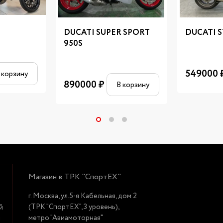
DUCATI SUPER SPORT
DUCATI S
950S
549000
 корзину
890000
₽
В корзину
Магазин в ТРК "СпортЕХ"
г. Москва, ул.5-я Кабельная, дом 2
(ТРК "СпортЕХ", 3 уровень),
й
метро "Авиамоторная"
й