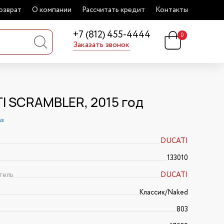
озврат
О компании
Рассчитать кредит
Контакты
+7 (812) 455-4444
0
Заказать звонок
I SCRAMBLER, 2015 год
аз
DUCATI
133010
тель
DUCATI
Классик/Naked
803