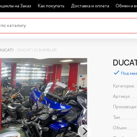
циклы на Заказ
Как покупать
Доставка и оплата
Обмен и в
DUCATI
DUCATI SCRAMBLER
DUCAT
Под зак
Категория
Артикул
Производи
Тип
Объем