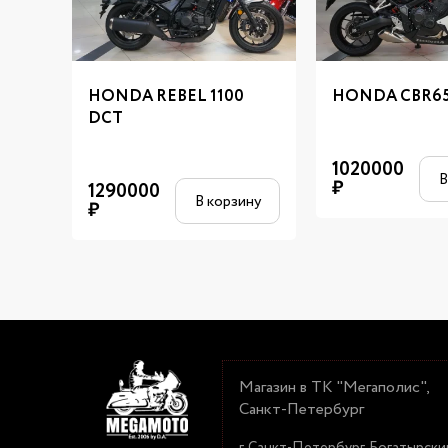
HONDA REBEL 1100
HONDA CBR6
DCT
1020000
В
₽
1290000
В корзину
₽
Магазин в ТК "Мегаполис",
Санкт-Петербург
г. Санкт-Петербург, Богатырски