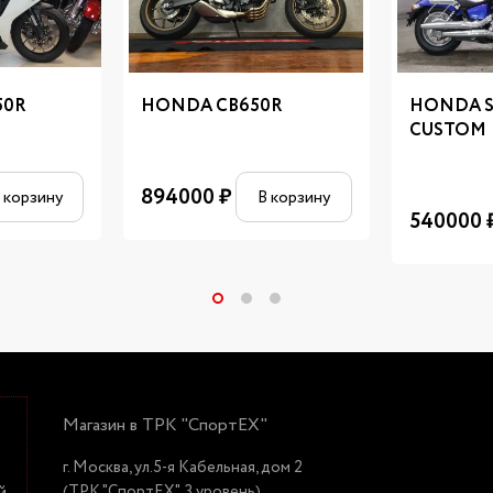
50R
HONDA CB650R
HONDA 
CUSTOM
894000
₽
 корзину
В корзину
540000
Магазин в ТРК "СпортЕХ"
г. Москва, ул.5-я Кабельная, дом 2
(ТРК "СпортЕХ", 3 уровень),
й