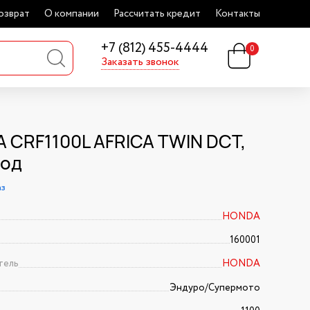
озврат
О компании
Рассчитать кредит
Контакты
+7 (812) 455-4444
0
Заказать звонок
 CRF1100L AFRICA TWIN DCT,
год
аз
HONDA
160001
тель
HONDA
Эндуро/Супермото