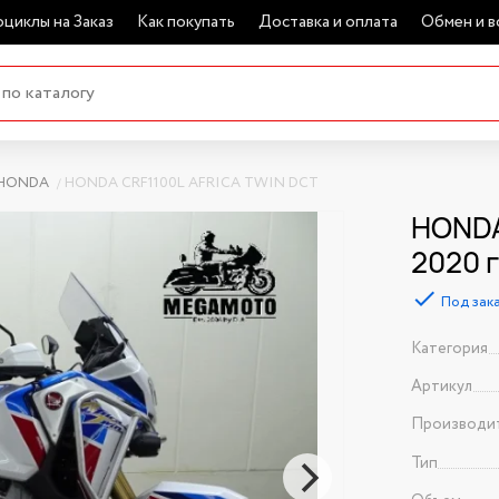
циклы на Заказ
Как покупать
Доставка и оплата
Обмен и в
HONDA
HONDA CRF1100L AFRICA TWIN DCT
HONDA
2020 
Под зак
Категория
Артикул
Производи
Тип