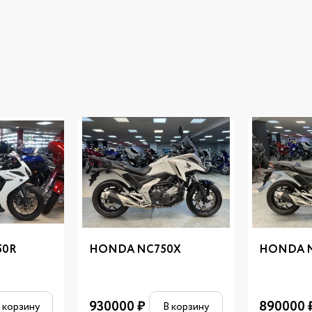
50R
HONDA NC750X
HONDA 
930000
₽
890000
 корзину
В корзину