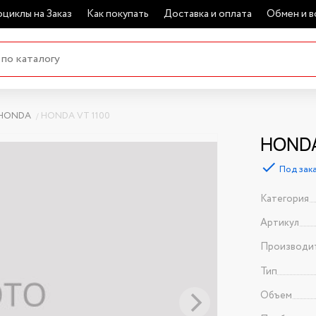
циклы на Заказ
Как покупать
Доставка и оплата
Обмен и в
HONDA
HONDA VT 1100
HONDA
Под зак
Категория
Артикул
Производи
Тип
Объем