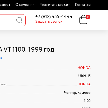
озврат
О компании
Рассчитать кредит
Контакты
+7 (812) 455-4444
0
Заказать звонок
 VT 1100, 1999 год
аз
HONDA
U109115
тель
HONDA
Чоппер/Круизер
1100