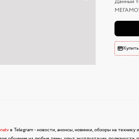
Данный т
МЕГАМО
Купить
inatv
в Telegram - новости, анонсы, новинки, обзоры на технику 
вое общение на любые темы, опыт эксплуатации, полезности, п