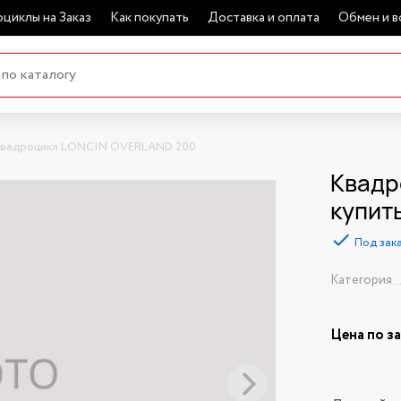
циклы на Заказ
Как покупать
Доставка и оплата
Обмен и в
вадроцикл LONCIN OVERLAND 200
Квадр
купит
Под зак
Категория
Цена по з