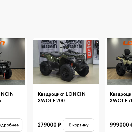
ONCIN
Квадроцикл LONCIN
Квадроц
A
XWOLF 200
XWOLF 7
279000
₽
999000
одробнее
В корзину