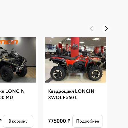
икл LONCIN
Квадроцикл LONCIN
Ква
00 MU
XWOLF 550 L
XWO
125
₽
775000
₽
В корзину
Подробнее
₽