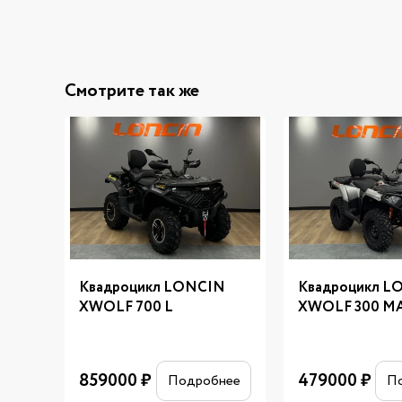
Смотрите так же
Квадроцикл LONCIN
Квадроцикл L
XWOLF 700 L
XWOLF 300 M
859000
₽
479000
₽
Подробнее
П