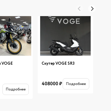
л VOGE
Скутер VOGE SR3
Скут
SE
408000
₽
Подробнее
622
Подробнее