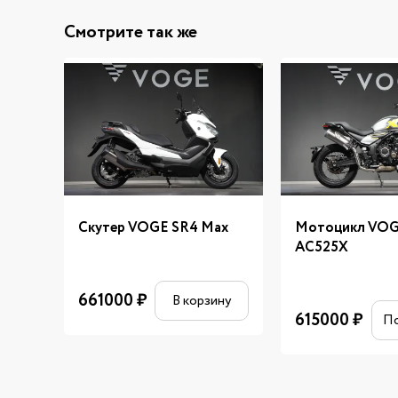
Смотрите так же
Скутер VOGE SR4 Max
Мотоцикл VO
AC525X
661000
₽
В корзину
615000
₽
П