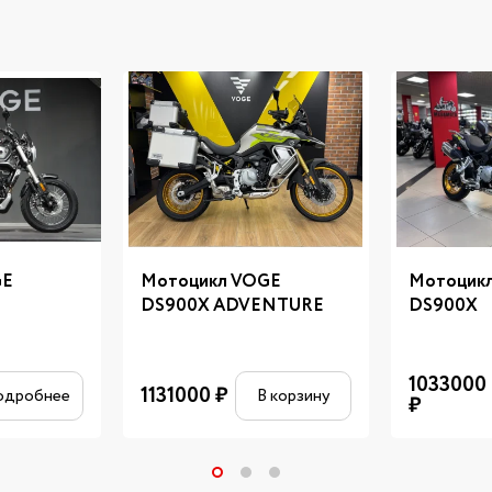
GE
Мотоцикл VOGE
Мотоцик
DS900X ADVENTURE
DS900X
1033000
1131000
₽
одробнее
В корзину
₽