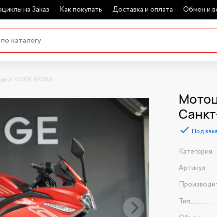
циклы на Заказ
Как покупать
Доставка и оплата
Обмен и в
цикл VOGE RR300
Мотоц
Санкт
Под зак
Категория
Артикул
Производи
Тип