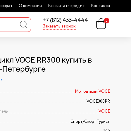
озврат
О компании
Рассчитать кредит
Контакты
+7 (812) 455-4444
0
Заказать звонок
икл VOGE RR300 купить в
-Петербурге
аз
Мотоциклы VOGE
VOGE300RR
тель
VOGE
Спорт/CпортТурист