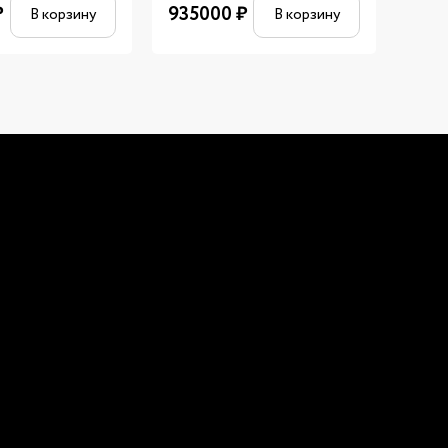
₽
935000
₽
840
В корзину
В корзину