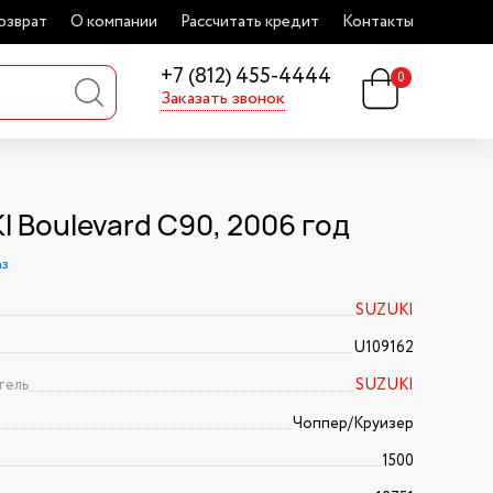
озврат
О компании
Рассчитать кредит
Контакты
+7 (812) 455-4444
0
Заказать звонок
I Boulevard C90, 2006 год
аз
SUZUKI
U109162
тель
SUZUKI
Чоппер/Круизер
1500