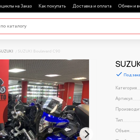
циклы на Заказ
Как покупать
Доставка и оплата
Обмен и в
SUZUKI
SUZUKI Boulevard C90
SUZUK
Под зак
Категория
Артикул
Производи
Тип
Объем