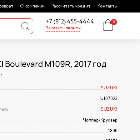
озврат
О компании
Рассчитать кредит
Контакты
+7 (812) 455-4444
0
Заказать звонок
 Boulevard M109R, 2017 год
аз
SUZUKI
U107023
тель
SUZUKI
Чоппер/Круизер
1800