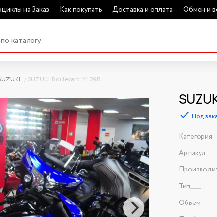
циклы на Заказ
Как покупать
Доставка и оплата
Обмен и в
SUZUKI
SUZUKI Boulevard M109R
SUZUKI
Под зак
Категория
Артикул
Производи
Тип
Объем