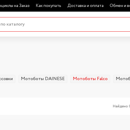
циклы на Заказ
Как покупать
Доставка и оплата
Обмен и в
совки
Мотоботы DAINESE
Мотоботы Falco
Мотоб
Найдено 