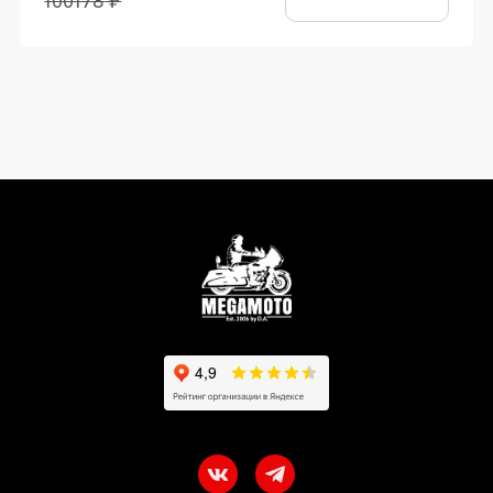
100178
₽