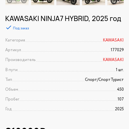
KAWASAKI NINJA7 HYBRID, 2025 год
Под заказ
Категория
KAWASAKI
Артикул
177029
Производитель
KAWASAKI
В пути
1 шт.
Тип
Спорт/CпортТурист
Объем
450
Пробег
107
Год
2025