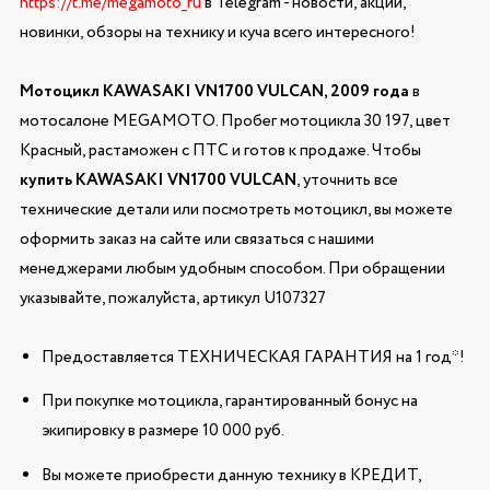
https://t.me/megamoto_ru
в Telegram - новости, акции,
новинки, обзоры на технику и куча всего интересного!
Мотоцикл KAWASAKI VN1700 VULCAN, 2009 года
в
мотосалоне MEGAMOTO. Пробег мотоцикла 30 197, цвет
Красный, растаможен с ПТС и готов к продаже. Чтобы
купить KAWASAKI VN1700 VULCAN
, уточнить все
технические детали или посмотреть мотоцикл, вы можете
оформить заказ на сайте или связаться с нашими
менеджерами любым удобным способом. При обращении
указывайте, пожалуйста, артикул U107327
Предоставляется ТЕХНИЧЕСКАЯ ГАРАНТИЯ на 1 год*!
При покупке мотоцикла, гарантированный бонус на
экипировку в размере 10 000 руб.
Вы можете приобрести данную технику в КРЕДИТ,