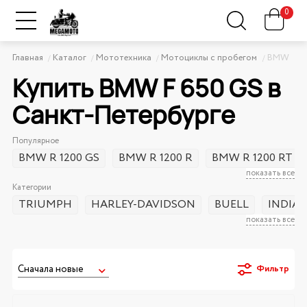
0
Главная
Каталог
Мототехника
Мотоциклы с пробегом
BMW
Купить BMW F 650 GS в
Санкт-Петербурге
Популярное
BMW R 1200 GS
BMW R 1200 R
BMW R 1200 RT
показать все
Категории
TRIUMPH
HARLEY-DAVIDSON
BUELL
INDIA
показать все
Фильтр