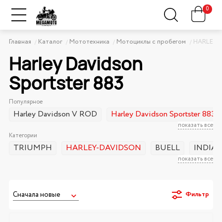
0
Главная
Каталог
Мототехника
Мотоциклы с пробегом
HARLEY-
Harley Davidson
Sportster 883
Популярное
Harley Davidson V ROD
Harley Davidson Sportster 883
показать все
Категории
TRIUMPH
HARLEY-DAVIDSON
BUELL
INDIA
показать все
Фильтр