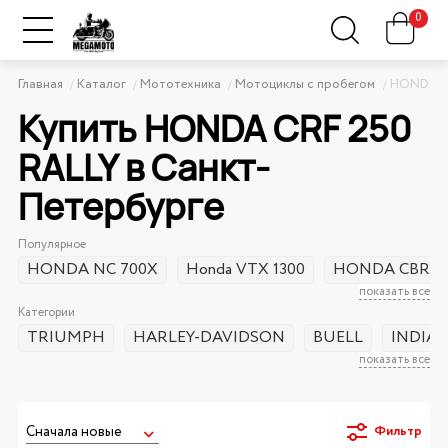
0
Главная
Каталог
Мототехника
Мотоциклы с пробегом
HONDA
Купить HONDA CRF 250
RALLY в Санкт-
Петербурге
Популярное
HONDA NC 700X
Honda VTX 1300
HONDA CBR 4
показать все
Категории
TRIUMPH
HARLEY-DAVIDSON
BUELL
INDIA
показать все
Фильтр