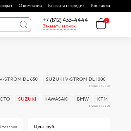
озврат
О компании
Рассчитать кредит
Контакты
+7 (812) 455-4444
0
Заказать звонок
V-STROM DL 650
SUZUKI V-STROM DL 1000
SUZUKI
показать все
OTO
SUZUKI
KAWASAKI
BMW
KTM
HUSQ
показать все
Цена, руб.
0 товаров