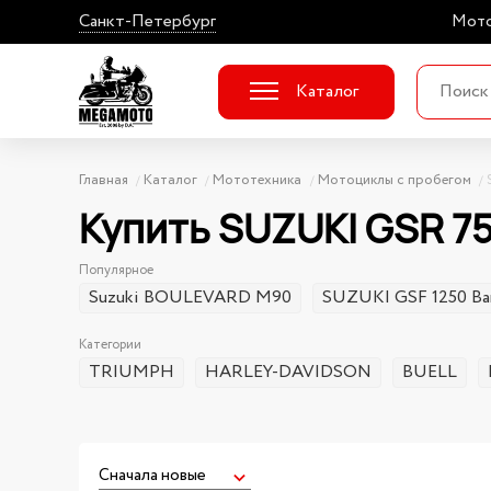
Санкт-Петербург
Мото
Каталог
Главная
Каталог
Мототехника
Мотоциклы с пробегом
Купить SUZUKI GSR 7
Популярное
Suzuki BOULEVARD M90
SUZUKI GSF 1250 Ba
Категории
TRIUMPH
HARLEY-DAVIDSON
BUELL