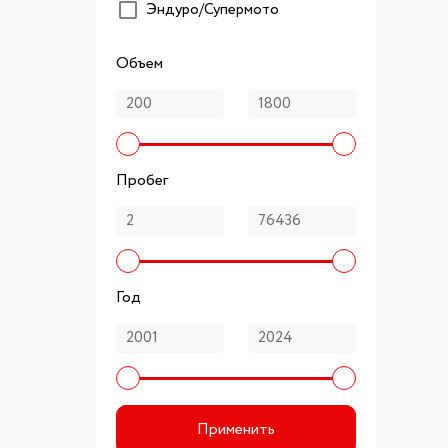
Эндуро/Супермото
Объем
Пробег
Год
Применить