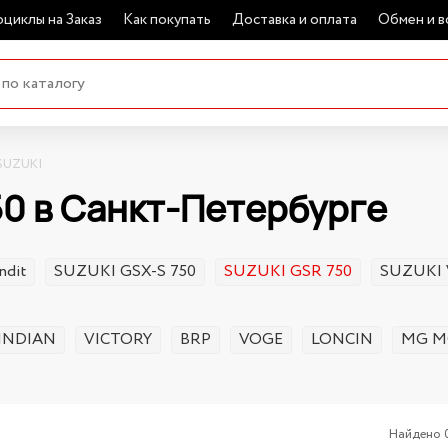
циклы на Заказ
Как покупать
Доставка и оплата
Обмен и в
SUZUKI
50 в Санкт-Петербурге
ndit
SUZUKI GSX-S 750
SUZUKI GSR 750
SUZUKI 
INDIAN
VICTORY
BRP
VOGE
LONCIN
MG M
Найдено 