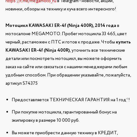
https://t.me/megamoto_ru
в Telegram - новости, акции,
новинки, обзоры на технику и куча всего интересного!
Мотоцикл KAWASAKI ER-4f (Ninja 400R), 2014 года
в
мотосалоне MEGAMOTO. Пробег мотоцикла 33 465, цвет
черный, растаможен с ПТС и готов к продаже. Чтобы
купить
KAWASAKI ER-4f (Ninja 400R)
, уточнить все технические
детали или посмотреть мотоцикл, вы можете оформить
заказ на сайте или связаться с нашими менеджерами любым
удобным способом. При обращении указывайте, пожалуйста,
артикул S74375
Предоставляется ТЕХНИЧЕСКАЯ ГАРАНТИЯ на 1 год*!
При покупке мотоцикла, гарантированный бонус на
экипировку в размере 10 000 руб.
Вы можете приобрести данную технику в КРЕДИТ,