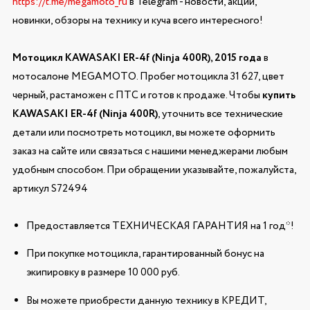
https://t.me/megamoto_ru
в Telegram - новости, акции,
новинки, обзоры на технику и куча всего интересного!
Мотоцикл KAWASAKI ER-4f (Ninja 400R), 2015 года
в
мотосалоне MEGAMOTO. Пробег мотоцикла 31 627, цвет
черный, растаможен с ПТС и готов к продаже. Чтобы
купить
KAWASAKI ER-4f (Ninja 400R)
, уточнить все технические
детали или посмотреть мотоцикл, вы можете оформить
заказ на сайте или связаться с нашими менеджерами любым
удобным способом. При обращении указывайте, пожалуйста,
артикул S72494
Предоставляется ТЕХНИЧЕСКАЯ ГАРАНТИЯ на 1 год*!
При покупке мотоцикла, гарантированный бонус на
экипировку в размере 10 000 руб.
Вы можете приобрести данную технику в КРЕДИТ,