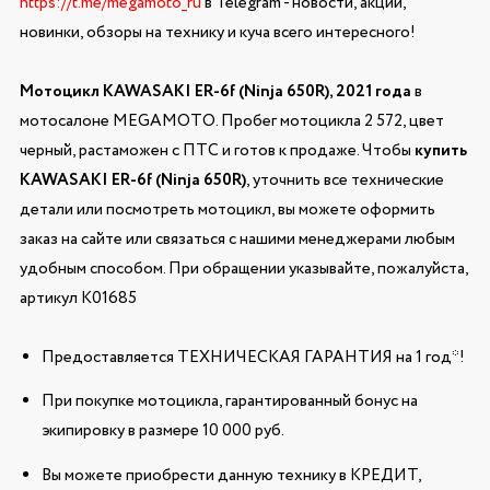
https://t.me/megamoto_ru
в Telegram - новости, акции,
новинки, обзоры на технику и куча всего интересного!
Мотоцикл KAWASAKI ER-6f (Ninja 650R), 2021 года
в
мотосалоне MEGAMOTO. Пробег мотоцикла 2 572, цвет
черный, растаможен с ПТС и готов к продаже. Чтобы
купить
KAWASAKI ER-6f (Ninja 650R)
, уточнить все технические
детали или посмотреть мотоцикл, вы можете оформить
заказ на сайте или связаться с нашими менеджерами любым
удобным способом. При обращении указывайте, пожалуйста,
артикул K01685
Предоставляется ТЕХНИЧЕСКАЯ ГАРАНТИЯ на 1 год*!
При покупке мотоцикла, гарантированный бонус на
экипировку в размере 10 000 руб.
Вы можете приобрести данную технику в КРЕДИТ,