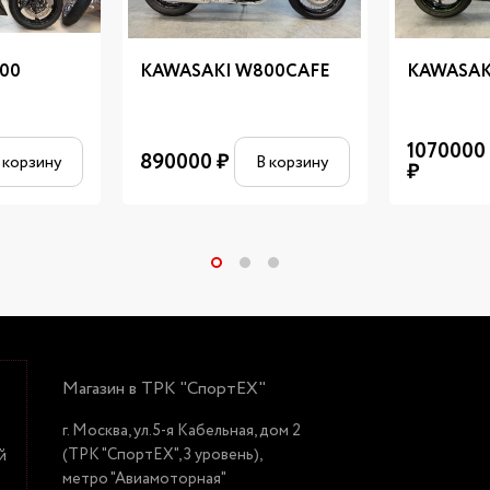
00
KAWASAKI W800CAFE
KAWASAK
1070000
890000
₽
 корзину
В корзину
₽
Магазин в ТРК "СпортЕХ"
г. Москва, ул.5-я Кабельная, дом 2
(ТРК "СпортЕХ", 3 уровень),
й
метро "Авиамоторная"
й