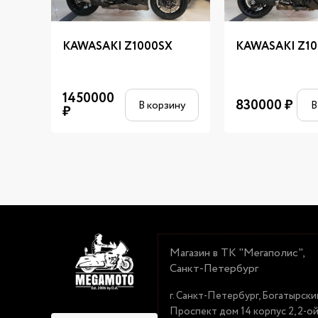
KAWASAKI Z1000SX
KAWASAKI Z10
1450000
830000
₽
В корзину
В
₽
Магазин в ТК "Мегаполис",
Санкт-Петербург
г. Санкт-Петербург, Богатырски
Проспект дом 14 корпус 2, 2-о