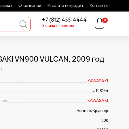
озврат
О компании
Рассчитать кредит
Контакты
+7 (812) 455-4444
0
Заказать звонок
AKI VN900 VULCAN, 2009 год
аз
KAWASAKI
U108134
тель
KAWASAKI
Чоппер/Круизер
900