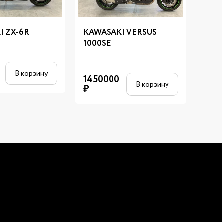
I ZX-6R
KAWASAKI VERSUS
KAW
1000SE
758
В корзину
1450000
В корзину
₽