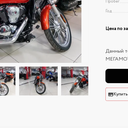
Пробег
Год
Цена по з
Данный т
МЕГАМО
Купить