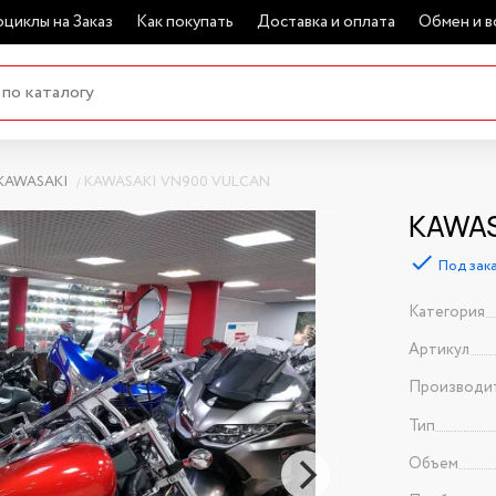
циклы на Заказ
Как покупать
Доставка и оплата
Обмен и в
KAWASAKI
KAWASAKI VN900 VULCAN
KAWAS
Под зак
Категория
Артикул
Производи
Тип
Объем