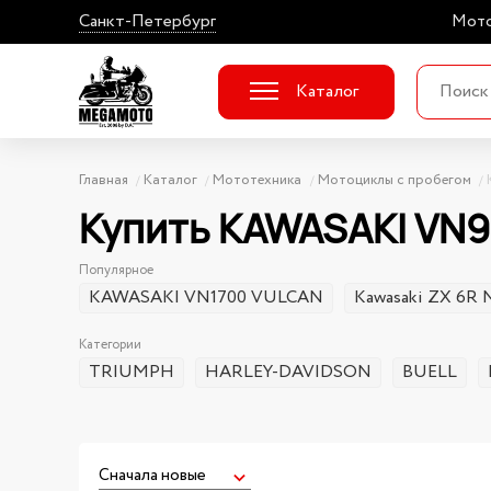
Санкт-Петербург
Мото
Каталог
Главная
Каталог
Мототехника
Мотоциклы с пробегом
Купить KAWASAKI VN9
Популярное
KAWASAKI VN1700 VULCAN
Kawasaki ZX 6R N
Категории
TRIUMPH
HARLEY-DAVIDSON
BUELL