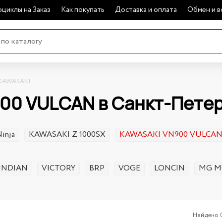
циклы на Заказ
Как покупать
Доставка и оплата
Обмен и в
KAWASAKI
00 VULCAN в Санкт-Пете
inja
KAWASAKI Z 1000SX
KAWASAKI VN900 VULCA
INDIAN
VICTORY
BRP
VOGE
LONCIN
MG M
Найдено 