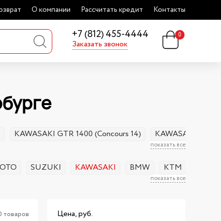
озврат
О компании
Рассчитать кредит
Контакты
+7 (812) 455-4444
0
Заказать звонок
рбурге
N
KAWASAKI GTR 1400 (Concours 14)
KAWASAKI D-TRA
показать все
OTO
SUZUKI
KAWASAKI
BMW
KTM
HUSQ
показать все
Цена, руб.
0 товаров