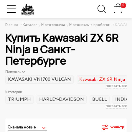
0
Главная
Каталог
Мототехника
Мотоциклы с пробегом
KAWASAK
Купить Kawasaki ZX 6R
Ninja в Санкт-
Петербурге
Популярное
KAWASAKI VN1700 VULCAN
Kawasaki ZX 6R Ninja
показать все
Категории
TRIUMPH
HARLEY-DAVIDSON
BUELL
INDIA
показать все
Фильтр