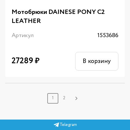
Мотобрюки DAINESE PONY C2
LEATHER
Артикул
1553686
27289
₽
В корзину
1
2
Telegram
Показать еще 24