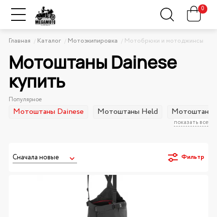
0
Главная
Каталог
Мотоэкипировка
Мотобрюки и мотоджинсы
Мотоштаны Dainese
купить
Популярное
Мотоштаны Dainese
Мотоштаны Held
Мотоштаны E
показать все
Фильтр