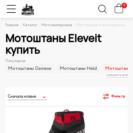
0
Главная
Каталог
Мотоэкипировка
Мотобрюки и мотоджинсы
Мотоштаны Eleveit
купить
Популярное
Мотоштаны Dainese
Мотоштаны Held
Мотоштаны E
показать все
Фильтр