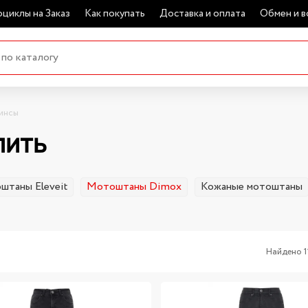
циклы на Заказ
Как покупать
Доставка и оплата
Обмен и в
инсы
пить
штаны Eleveit
Мотоштаны Dimox
Кожаные мотоштаны
Найдено 1