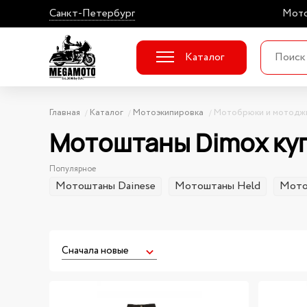
Санкт-Петербург
Мото
Каталог
Главная
Каталог
Мотоэкипировка
Мотобрюки и мотодж
Мотоштаны Dimox ку
Популярное
Мотоштаны Dainese
Мотоштаны Held
Мото