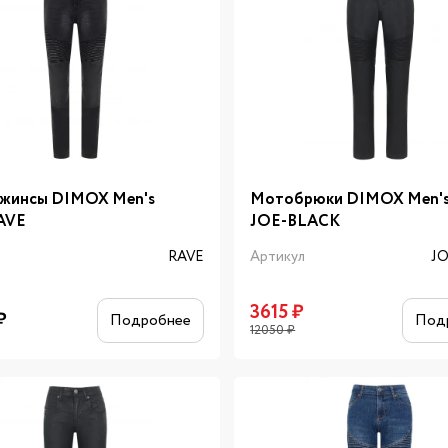
жинсы DIMOX Men's
Мотобрюки DIMOX Men's 
RAVE
JOE-BLACK
л
RAVE
Артикул
J
3615
₽
₽
Подробнее
Под
12050
₽