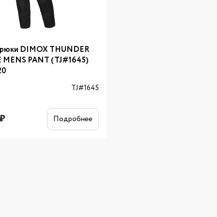
рюки DIMOX THUNDER
E MENS PANT (TJ#1645)
20
л
TJ#1645
₽
Подробнее