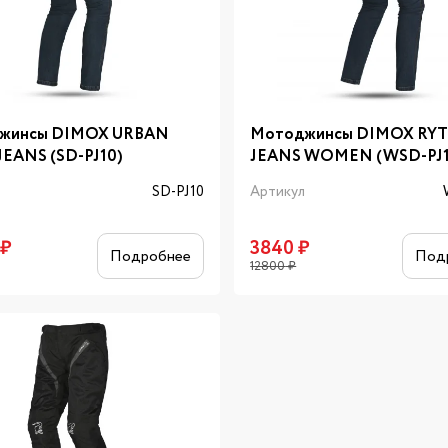
жинсы DIMOX URBAN
Мотоджинсы DIMOX RY
EANS (SD-PJ10)
JEANS WOMEN (WSD-PJ1
л
SD-PJ10
Артикул
₽
3840
₽
Подробнее
Под
12800
₽