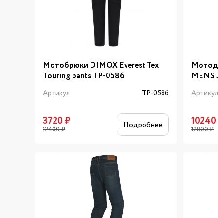
Мотобрюки DIMOX Everest Tex
Мотод
Touring pants TP-0586
MENS J
Артикул
TP-0586
Артику
3720
₽
10240
Подробнее
12400
₽
12800
₽