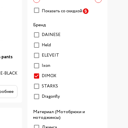
Показать со скидкой
Бренд
DAINESE
Held
ELEVEIT
pants
Ixon
OE-BLACK
DIMOX
STARKS
робнее
Dragonfly
Материал (Мотобрюки и
мотоджинсы)
Джинса