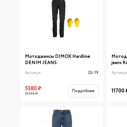
Мотоджинсы DIMOX Hardline
Мотод
DENIM JEANS
jeans 
Артикул
DJ-19
Артику
5380
₽
11700
Подробнее
10759
₽