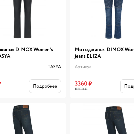
жинсы DIMOX Women's
Мотоджинсы DIMOX Wom
TASYA
jeans ELIZA
л
TASYA
Артикул
₽
3360
₽
Подробнее
Под
11200
₽