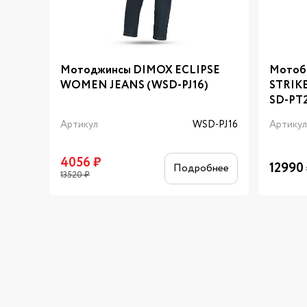
Мотоджинсы DIMOX ECLIPSE
Мотоб
WOMEN JEANS (WSD-PJ16)
STRIK
SD-PT
Артикул
WSD-PJ16
Артику
4056
₽
12990
Подробнее
13520
₽