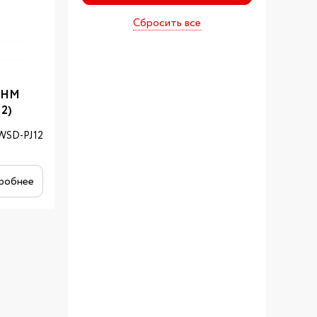
Сбросить все
THM
2)
WSD-PJ12
робнее