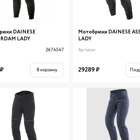
рюки DAINESE
Мотобрюки DAINESE AS
RDAM LADY
LADY
л
2674547
Артикул
₽
29289
₽
В корзину
Под