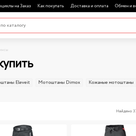
циклы на Заказ
Как покупать
Доставка и оплата
Обмен и в
инсы
купить
штаны Eleveit
Мотоштаны Dimox
Кожаные мотоштаны
Найдено 3