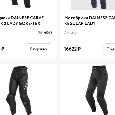
рюки DAINESE CARVE
Мотобрюки DAINESE CA
R 2 LADY GORE-TEX
REGULAR LADY
л
2614068
Артикул
9
₽
16622
₽
В корзину
Под