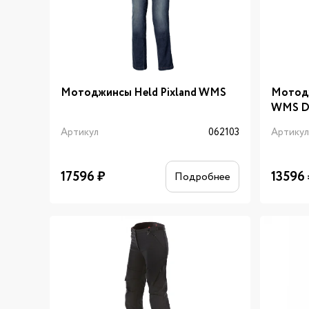
Мотоджинсы Held Pixland WMS
Мотод
WMS Da
Артикул
062103
Артику
17596
₽
13596
Подробнее