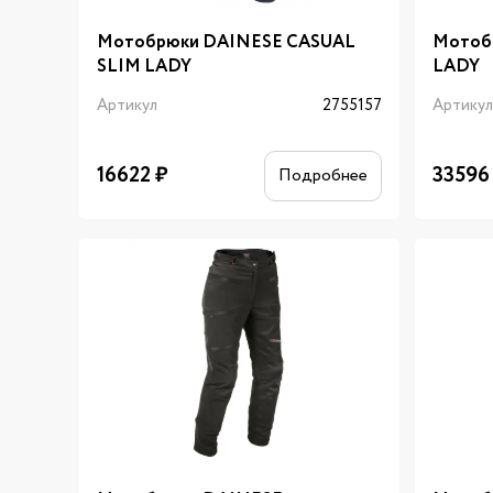
Мотобрюки DAINESE CASUAL
Мотоб
SLIM LADY
LADY
Артикул
2755157
Артику
16622
₽
33596
Подробнее