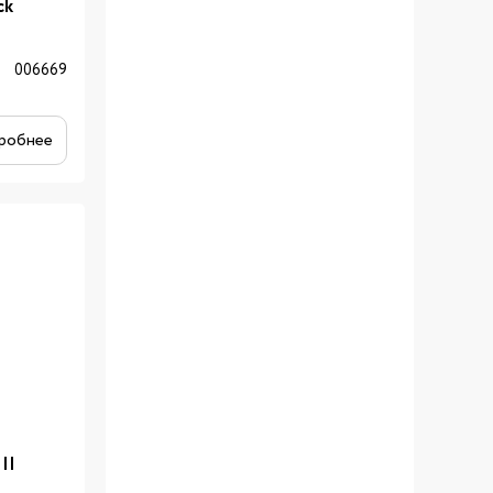
ck
006669
робнее
II