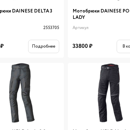
рюки DAINESE DELTA 3
Мотобрюки DAINESE PO
LADY
л
2553705
Артикул
₽
33800
₽
Подробнее
В к