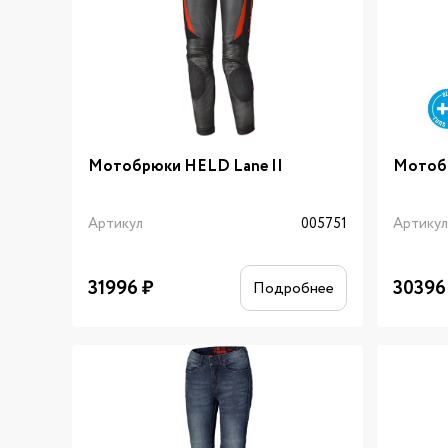
Мотобрюки HELD Lane II
Мотобр
Артикул
005751
Артику
31996
₽
30396
Подробнее