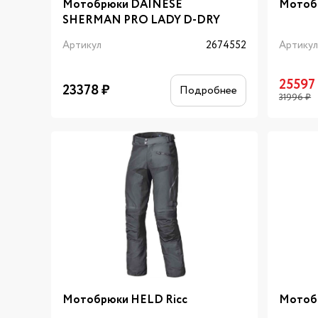
Мотобрюки DAINESE
Мотобр
SHERMAN PRO LADY D-DRY
Артикул
2674552
Артику
25597
23378
₽
Подробнее
31996
₽
Мотобрюки HELD Ricc
Мотобр