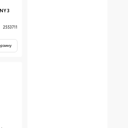
NY 3
2553711
орзину