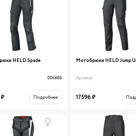
рюки HELD Spade
Мотобрюки HELD Jump U
л
006886
Артикул
₽
17596
₽
Подробнее
Под