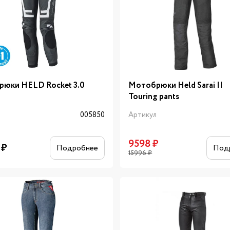
юки HELD Rocket 3.0
Мотобрюки Held Sarai II
Touring pants
л
005850
Артикул
9598
₽
₽
Подробнее
Под
15996
₽