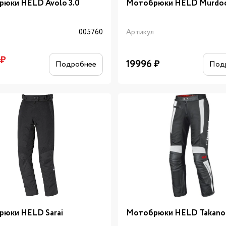
юки HELD Avolo 3.0
Мотобрюки HELD Murdo
л
005760
Артикул
₽
19996
₽
Подробнее
Под
юки HELD Sarai
Мотобрюки HELD Takano 