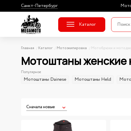
Санкт-Петербург
Мото
Каталог
Главная
Каталог
Мотоэкипировка
Мотобрюки и мотодж
Мотоштаны женские 
Популярное
Мотоштаны Dainese
Мотоштаны Held
Мото