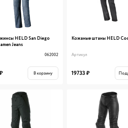
жинсы HELD San Diego
Кожаные штаны HELD Co
men Jeans
л
062002
Артикул
₽
19733
₽
В корзину
Под