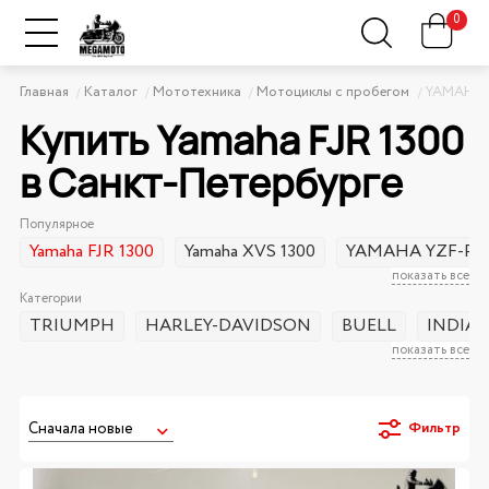
0
Главная
Каталог
Мототехника
Мотоциклы с пробегом
YAMAHA
Купить Yamaha FJR 1300
в Санкт-Петербурге
Популярное
Yamaha FJR 1300
Yamaha XVS 1300
YAMAHA YZF-R3
показать все
Категории
TRIUMPH
HARLEY-DAVIDSON
BUELL
INDIA
показать все
Фильтр