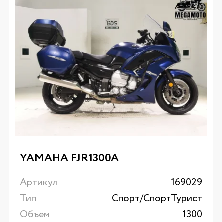
YAMAHA FJR1300A
Артикул
169029
Тип
Спорт/CпортТурист
Объем
1300