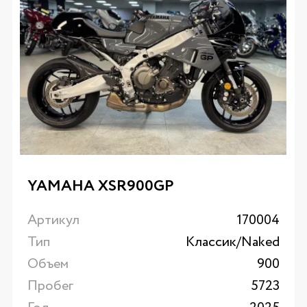
YAMAHA XSR900GP
Артикул
170004
Тип
Классик/Naked
Объем
900
Пробег
5723