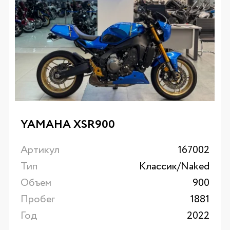
YAMAHA XSR900
Артикул
167002
Тип
Классик/Naked
Объем
900
Пробег
1881
Год
2022