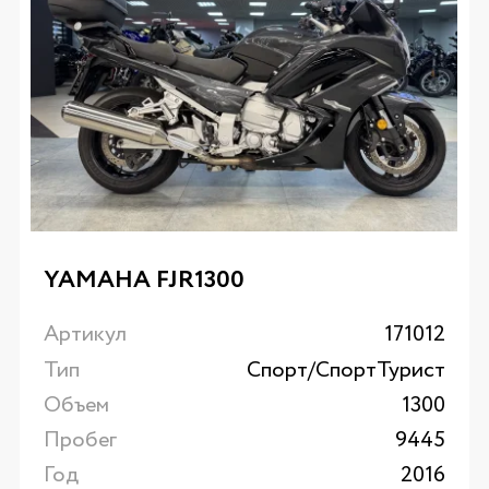
YAMAHA FJR1300
Артикул
171012
Тип
Спорт/CпортТурист
Объем
1300
Пробег
9445
Год
2016