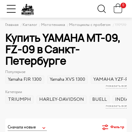
0
Главная
Каталог
Мототехника
Мотоциклы с пробегом
YAMAHA
Купить YAMAHA MT-09,
FZ-09 в Санкт-
Петербурге
Популярное
Yamaha FJR 1300
Yamaha XVS 1300
YAMAHA YZF-R3
показать все
Категории
TRIUMPH
HARLEY-DAVIDSON
BUELL
INDIA
показать все
Фильтр