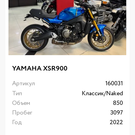
YAMAHA XSR900
Артикул
160031
Тип
Классик/Naked
Объем
850
Пробег
3097
Год
2022