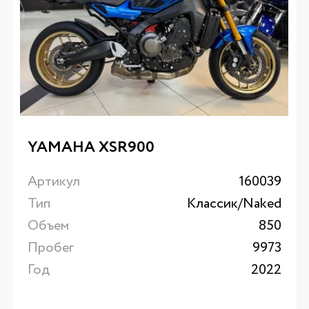
YAMAHA XSR900
Артикул
160039
Тип
Классик/Naked
Объем
850
Пробег
9973
Год
2022