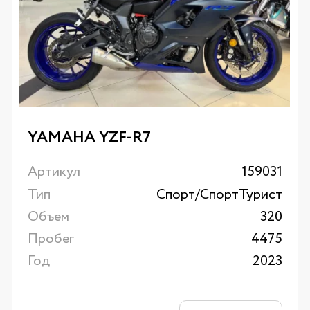
YAMAHA YZF-R7
Артикул
159031
Тип
Спорт/CпортТурист
Объем
320
Пробег
4475
Год
2023