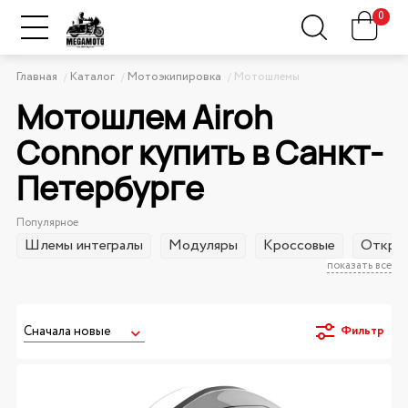
0
Главная
Каталог
Мотоэкипировка
Мотошлемы
Мотошлем Airoh
Connor купить в Санкт-
Петербурге
Популярное
Шлемы интегралы
Модуляры
Кроссовые
Открыт
показать все
Фильтр