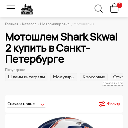
0
Главная
Каталог
Мотоэкипировка
Мотошлемы
Мотошлем Shark Skwal
2 купить в Санкт-
Петербурге
Популярное
Шлемы интегралы
Модуляры
Кроссовые
Открыт
показать все
Фильтр