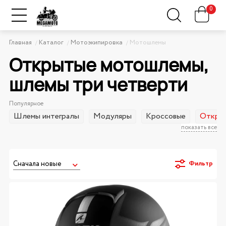
0
Главная
Каталог
Мотоэкипировка
Мотошлемы
Открытые мотошлемы,
шлемы три четверти
Популярное
Шлемы интегралы
Модуляры
Кроссовые
Открыт
показать все
Фильтр