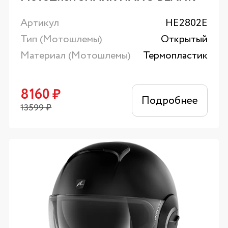
Артикул
HE2802E
Тип (Мотошлемы)
Открытый
Материал (Мотошлемы)
Термопластик
8160
₽
Подробнее
13599
₽