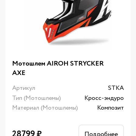
Мотошлем AIROH STRYCKER
AXE
Артикул
STKA
Тип (Мотошлемы)
Кросс-эндуро
Материал (Мотошлемы)
Композит
28799
₽
Подробнее