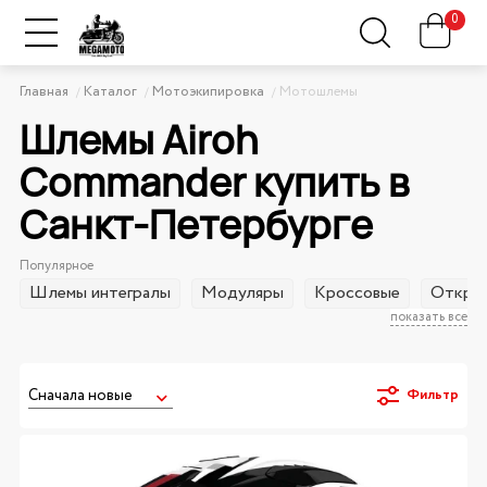
0
Главная
Каталог
Мотоэкипировка
Мотошлемы
Шлемы Airoh
Commander купить в
Санкт-Петербурге
Популярное
Шлемы интегралы
Модуляры
Кроссовые
Открыт
показать все
Фильтр