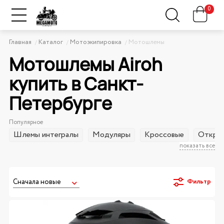
0
Главная
Каталог
Мотоэкипировка
Мотошлемы
Мотошлемы Airoh
купить в Санкт-
Петербурге
Популярное
Шлемы интегралы
Модуляры
Кроссовые
Открыт
показать все
Фильтр