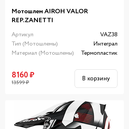
Мотошлем AIROH VALOR
REP.ZANETTI
Артикул
VAZ38
Тип (Мотошлемы)
Интеграл
Материал (Мотошлемы)
Термопластик
8160
₽
В корзину
13599
₽