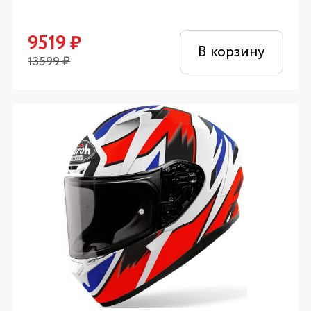
9519
₽
В корзину
13599
₽