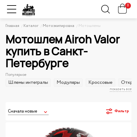
0
Главная
Каталог
Мотоэкипировка
Мотошлемы
Мотошлем Airoh Valor
купить в Санкт-
Петербурге
Популярное
Шлемы интегралы
Модуляры
Кроссовые
Открыт
показать все
Фильтр