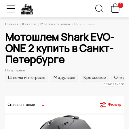
0
Главная
Каталог
Мотоэкипировка
Мотошлемы
Мотошлем Shark EVO-
ONE 2 купить в Санкт-
Петербурге
Популярное
Шлемы интегралы
Модуляры
Кроссовые
Открыт
показать все
Фильтр